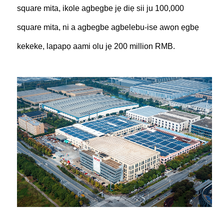
square mita, ikole agbegbe jẹ diẹ sii ju 100,000
square mita, ni a agbegbe agbelebu-ise awọn ẹgbẹ
kekeke, lapapọ aami olu jẹ 200 million RMB.