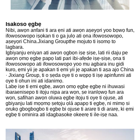
Isakoso ẹgbẹ
Nibi, awọn anfani ti ara ẹni ati awọn aṣeyọri yoo bọwọ fun,
ifowosowopo iṣọkan ti o ga julọ ati ọna ifowosowopo,
aṣeyọri China.Jixiang Groupthe mojuto ti isomọ to
lagbara.
Igbiyanju eniyan ati awọn ọgbọn iṣẹ ṣiṣe, lati rii daju pe
awọn ọmọ ẹgbẹ papọ lati pari ibi-afẹde iṣẹ-ṣiṣe, ọna ti
ifowosowopo ati ifowosowopo yoo mu agbara inu gidi
kuro, ẹmi yii jẹ apakan ti ẹmi yii jẹ apakan ti aṣa ajo China
· Jixiang Group, ti o ṣẹda oye ti o wọpọ ti iṣẹ apinfunni ati
oye ti ohun ini ati idanimọ.
Labẹ iṣe ti ẹmi ẹgbẹ, awọn ọmọ ẹgbẹ ẹgbẹ ni ihuwasi
ibaraenisepo ti itọju nipa ara wọn, ṣe iranlọwọ fun ara
wọn, ṣafihan awọn oluwa ẹgbẹ itọju ti oye ti ojuse, ati
gbiyanju lati mọọmọ ṣetọju ọlá apapọ ti ẹgbẹ, ni mimọ si
orukọ gbogbogbo ti ẹgbẹ bi ojuse ti ararẹ ti di ararẹ, ki ẹmi
ẹgbẹ ti ominira ati idagbasoke okeerẹ ti ile-iṣẹ naa.