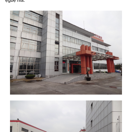
ẹgbẹ nla.