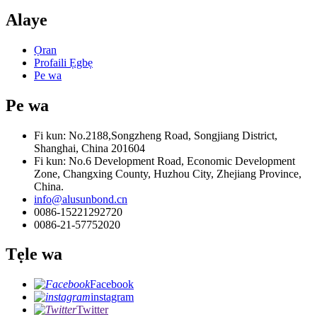
Alaye
Ọran
Profaili Ẹgbẹ
Pe wa
Pe wa
Fi kun: No.2188,Songzheng Road, Songjiang District,
Shanghai, China 201604
Fi kun: No.6 Development Road, Economic Development
Zone, Changxing County, Huzhou City, Zhejiang Province,
China.
info@alusunbond.cn
0086-15221292720
0086-21-57752020
Tẹle wa
Facebook
instagram
Twitter