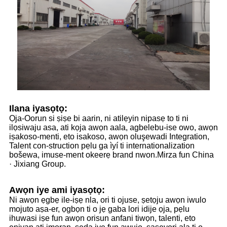
Ilana iyasọtọ:
Ọja-Oorun si ṣiṣe bi aarin, ni atilẹyin nipasẹ to ti ni
ilọsiwaju asa, ati kọja awọn aala, agbelebu-ise owo, awọn
iṣakoso-menti, eto isakoso, awọn oluşewadi Integration,
Talent con-struction pẹlu ga ìyí ti internationalization
bošewa, imuse-ment okeerẹ brand nwon.Mirza fun China
· Jixiang Group.
Awọn iye ami iyasọtọ:
Ni awọn ẹgbẹ ile-iṣẹ nla, ori ti ojuse, ṣetọju awọn iwulo
mojuto aṣa-er, ọgbọn ti o jẹ gaba lori idije ọja, pẹlu
ihuwasi iṣe fun awọn orisun anfani tiwọn, talenti, eto