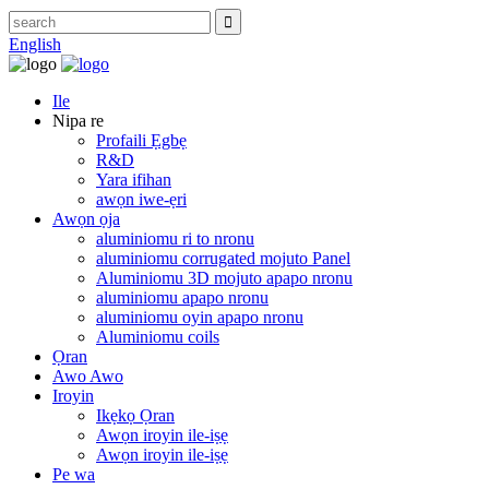
English
Ile
Nipa re
Profaili Ẹgbẹ
R&D
Yara ifihan
awọn iwe-ẹri
Awọn ọja
aluminiomu ri to nronu
aluminiomu corrugated mojuto Panel
Aluminiomu 3D mojuto apapo nronu
aluminiomu apapo nronu
aluminiomu oyin apapo nronu
Aluminiomu coils
Ọran
Awo Awo
Iroyin
Ikẹkọ Ọran
Awọn iroyin ile-iṣẹ
Awọn iroyin ile-iṣẹ
Pe wa