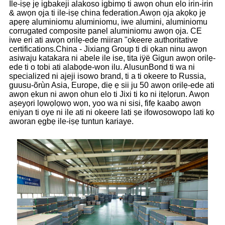
Ile-iṣẹ jẹ igbakeji alakoso igbimọ ti awọn ohun elo irin-irin
& awọn ọja ti ile-iṣẹ china federation.Awọn ọja akọkọ jẹ
apẹrẹ aluminiomu aluminiomu, iwe alumini, aluminiomu
corrugated composite panel aluminiomu awọn ọja. CE
iwe eri ati awọn orilẹ-ede miiran "okeere authoritative
certifications.China - Jixiang Group ti di ọkan ninu awọn
asiwaju katakara ni abele ile ise, tita iÿë Gigun awọn orilẹ-
ede ti o tobi ati alabọde-won ilu. AlusunBond ti wa ni
specialized ni ajeji isowo brand, ti a ti okeere to Russia,
guusu-õrùn Asia, Europe, diẹ ẹ sii ju 50 awọn orilẹ-ede ati
awọn ẹkun ni awọn ohun elo ti Jixi ti ko ni itẹlọrun. Awọn
aṣeyọri lọwọlọwọ wọn, yoo wa ni sisi, fifẹ kaabọ awọn
eniyan ti oye ni ile ati ni okeere lati ṣe ifowosowopo lati kọ
aworan ẹgbẹ ile-iṣẹ tuntun kariaye.