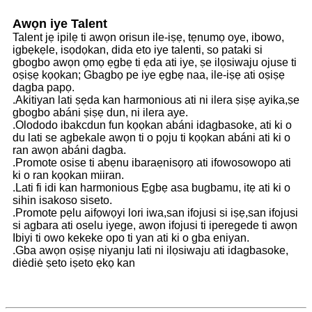
Awọn iye Talent
Talent jẹ ipilẹ ti awọn orisun ile-iṣẹ, tẹnumọ oye, ibowo,
igbẹkẹle, isọdọkan, dida eto iye talenti, so pataki si
gbogbo awọn ọmọ ẹgbẹ ti ẹda ati iye, ṣe ilọsiwaju ojuse ti
oṣiṣẹ kọọkan; Gbagbọ pe iye ẹgbẹ naa, ile-iṣẹ ati oṣiṣẹ
dagba papọ.
.Akitiyan lati ṣẹda kan harmonious ati ni ilera ṣiṣẹ ayika,ṣe
gbogbo abáni ṣiṣẹ dun, ni ilera aye.
.Olododo ibakcdun fun kọọkan abáni idagbasoke, ati ki o
du lati se agbekale awọn ti o pọju ti kọọkan abáni ati ki o
ran awọn abáni dagba.
.Promote osise ti abẹnu ibaraẹnisọrọ ati ifowosowopo ati
ki o ran kọọkan miiran.
.Lati fi idi kan harmonious Ẹgbẹ asa bugbamu, itẹ ati ki o
sihin isakoso siseto.
.Promote pẹlu aifọwọyi lori iwa,san ifojusi si iṣẹ,san ifojusi
si agbara ati oselu iyege, awọn ifojusi ti iperegede ti awọn
Ibiyi ti owo kekeke opo ti yan ati ki o gba eniyan.
.Gba awọn oṣiṣẹ niyanju lati ni ilọsiwaju ati idagbasoke,
diėdiė ṣeto iṣeto ẹkọ kan