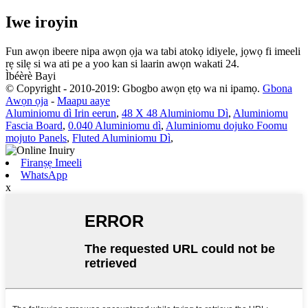
Iwe iroyin
Fun awọn ibeere nipa awọn ọja wa tabi atokọ idiyele, jọwọ fi imeeli
rẹ silẹ si wa ati pe a yoo kan si laarin awọn wakati 24.
Ìbéèrè Bayi
© Copyright - 2010-2019: Gbogbo awọn ẹtọ wa ni ipamọ.
Gbona
Awọn ọja
-
Maapu aaye
Aluminiomu dì Irin eerun
,
48 X 48 Aluminiomu Dì
,
Aluminiomu
Fascia Board
,
0.040 Aluminiomu dì
,
Aluminiomu dojuko Foomu
mojuto Panels
,
Fluted Aluminiomu Dì
,
Firanṣẹ Imeeli
WhatsApp
x