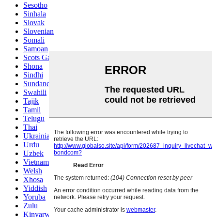
Sesotho
Sinhala
Slovak
Slovenian
Somali
Samoan
Scots Gaelic
Shona
Sindhi
Sundanese
Swahili
Tajik
Tamil
Telugu
Thai
Ukrainian
Urdu
Uzbek
Vietnamese
Welsh
Xhosa
Yiddish
Yoruba
Zulu
Kinyarwanda