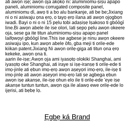
ati awọn iṣẹ; awọn ọja akọkọ ni: aluminiomu-ṣiṣu apapo
paneli, aluminiomu corrugated composite panel,
aluminiomu dì, awọ ti a bo alu bankanje, ati be be;Jixiang
ni o ni asiwaju ọna ẹrọ, o tayọ ẹrọ ilana ati awọn ọjọgbọn
iwadi. Bayi o ni o ni 15 pẹlu tobi adaṣiṣẹ Iṣakoso ti gbóògì
line.Bi awọn abele ile ise olori, lati ṣepọ pẹlu awọn okeere
oja, sese ga ite titun aluminiomu-ṣiṣu apapo panel
laifọwọyi gbóògì line.This ise agbese jẹ ninu awọn okeere
asiwaju ipo, kun awọn abele òfo, gba meji ti orile-ede
kiikan patent.Jixiang Ni awọn orilẹ-giga ati titun ọna ẹrọ
kekeke, awọn ọna ti.
aarin ile-iṣẹ; Awọn ọja ami iyasọtọ olokiki Shanghai, ami
iyasọtọ oke Shanghai, ati iraye si iṣẹ-iranṣẹ ti orilẹ-ede ti
imọ-jinlẹ ati ẹbun imọ-ẹrọ awọn aṣeyọri imọ-ẹrọ, ile-iṣẹ ti
imọ-jinlẹ ati awọn aṣeyọri imọ-ẹrọ lati ṣe agbega ẹbun
awọn iṣẹ akanṣe, ile-iṣẹ ohun elo ile ti orilẹ-ede 'eye iṣẹ
akanṣe tuntun tuntun, awọn ọja ile alawọ ewe orilẹ-ede lo
ijẹrisi, ati bẹbẹ lọ.
Ẹgbẹ ká Brand