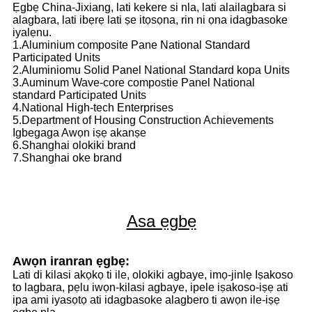
Ẹgbẹ China-Jixiang, lati kekere si nla, lati alailagbara si
alagbara, lati ibẹrẹ lati ṣe itọsọna, rin ni ọna idagbasoke
iyalẹnu.
1.Aluminium composite Pane National Standard
Participated Units
2.Aluminiomu Solid Panel National Standard kopa Units
3.Auminum Wave-core compostie Panel National
standard Participated Units
4.National High-tech Enterprises
5.Department of Housing Construction Achievements
Igbegaga Awọn iṣẹ akanṣe
6.Shanghai olokiki brand
7.Shanghai oke brand
Asa ẹgbẹ
Awọn iranran ẹgbẹ:
Lati di kilasi akọkọ ti ile, olokiki agbaye, imọ-jinlẹ Iṣakoso
to lagbara, pẹlu iwọn-kilasi agbaye, ipele iṣakoso-iṣẹ ati
ipa ami iyasọtọ ati idagbasoke alagbero ti awọn ile-iṣẹ