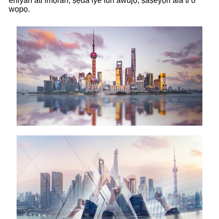
eniyan ati imọran, ṣẹda iye fun awujọ, ṣaṣeyọri ala ti o
wọpọ.