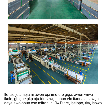
Ile-iṣẹ jẹ amọja ni awọn ọja imọ-ẹrọ giga, awọn wiwa
ikole, gbigbe ọkọ oju-irin, awọn ohun elo itanna ati awọn
aaye awo ohun ọṣọ miiran, ni R&D tirẹ, iṣelọpọ, tita, iṣowo